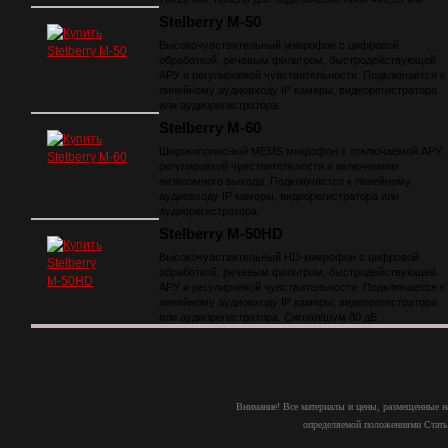
Stelberry М-50
Высокочувствительный микрофон с цифровой
обработкой, речевым фильтром, быстродействующей
АРУ и регулировкой чувствительности. Подключается к
линейному аудиовходу IP камеры, видеорегистратора
или аудиорегистратора.
Stelberry M-60
Широкополосный MEMS микрофон с отключаемой АРУ,
регулировкой чувствительности и включением
низкоомного выхода. Подключается к линейному
аудиовходу IP камеры, видеорегистратора или
аудиорегистратора.
Stelberry М-50HD
Высокочувствительный HD-микрофон с цифровой
обработкой, речевым фильтром, быстродействующей
АРУ и регулировкой чувствительности. Подключается к
линейному аудиовходу IP камеры, видеорегистратора
или аудиорегистратора. Сигнал/шум 80 дБ.
Внимание! Все материалы и цены, размещенные на
определяемой положениями Статьи