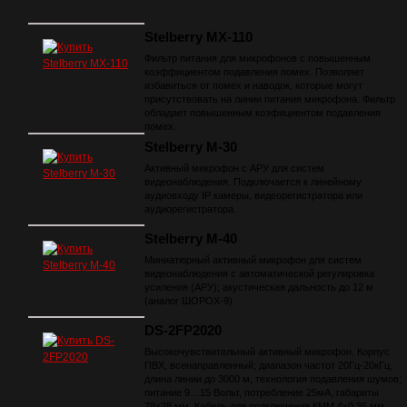
Stelberry MX-110
Фильтр питания для микрофонов с повышенным
коэффициентом подавления помех. Позволяет
избавиться от помех и наводок, которые могут
присутствовать на линии питания микрофона. Фильтр
обладает повышенным коэфициентом подавления
помех.
Stelberry M-30
Активный микрофон с АРУ для систем
видеонаблюдения. Подключается к линейному
аудиовходу IP камеры, видеорегистратора или
аудиорегистратора.
Stelberry M-40
Миниатюрный активный микрофон для систем
видеонаблюдения с автоматической регулировка
усиления (АРУ); акустическая дальность до 12 м
(аналог ШОРОХ-9)
DS-2FP2020
Высокочувствительный активный микрофон. Корпус
ПВХ, всенаправленный; диапазон частот 20Гц-20кГц,
длина линии до 3000 м, технология подавления шумов;
питание 9…15 Вольт, потребление 25мА, габариты
78х28 мм. Кабель для подключения КММ 4х0,35 мм