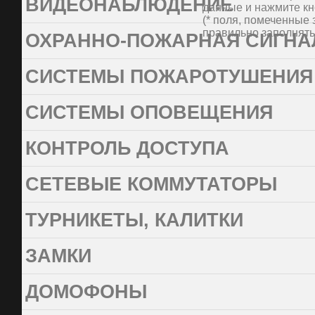
ВИДЕОНАБЛЮДЕНИЕ
данные и нажмите кн
(* поля, помеченные звезд
(* поля, помеченные 
правильно заполнять 
ОХРАННО-ПОЖАРНАЯ СИГНА
СИСТЕМЫ ПОЖАРОТУШЕНИЯ
СИСТЕМЫ ОПОВЕЩЕНИЯ
КОНТРОЛЬ ДОСТУПА
СЕТЕВЫЕ КОММУТАТОРЫ
ТУРНИКЕТЫ, КАЛИТКИ
ЗАМКИ
ДОМОФОНЫ