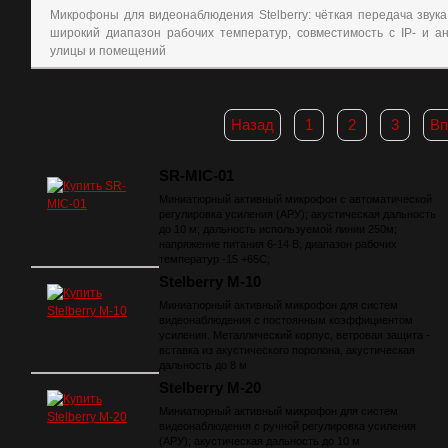
Микрофоны для видеонаблюдения Stelberry: чёткая передача звука
широкий диапазон рабочих температур, совместимость с IP- и 
улицы и помещений
Назад
1
2
3
Вп
SR-MIC-01
Миниатюрный активный микрофон с автоматической
регулировка усиления (АРУ); акустическая дальность
до 10 м; дальность используемой линии 250м;
напряжение питания 6-14 В; диапазон рабочих
температур -15 +65С;
Stelberry M-10
Миниатюрный активный микрофон для систем
видеонаблюдения с постоянным коэффициентом
усиления. Металлический корпус, ветровая защита -
вставка из акустического поролона, акустическая
дальность до 8 м
Stelberry M-20
Миниатюрный активный микрофон для систем
видеонаблюдения с ручной регулировка усиления
(АРУ); акустическая дальность до 10 м