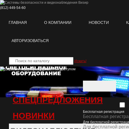
(812)
449-54-60
ГЛАВНАЯ
О КОМПАНИИ
НОВОСТИ
К
АВТОРИЗОВАТЬСЯ
Искать!
Каталог оборудова
oбновлен 04/08/2026 11:06 , товаров
СПЕЦПРЕДЛОЖЕНИЯ
Бесплатная регистрация
НОВИНКИ
Бесплатная регистр
Для бесплатной регистраци
Для бесплатной реги
"Отправить".