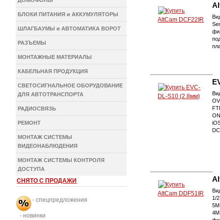
ДОМОФОНЫ
A
БЛОКИ ПИТАНИЯ и АККУМУЛЯТОРЫ
Ви
Se
ШЛАГБАУМЫ и АВТОМАТИКА ВОРОТ
фи
по
РАЗЪЕМЫ
пл
МОНТАЖНЫЕ МАТЕРИАЛЫ
КАБЕЛЬНАЯ ПРОДУКЦИЯ
E
СВЕТОСИГНАЛЬНОЕ ОБОРУДОВАНИЕ
Ви
ДЛЯ АВТОТРАНСПОРТА
OV
FT
РАДИОСВЯЗЬ
ON
РЕМОНТ
iOS
DC
МОНТАЖ СИСТЕМЫ
ВИДЕОНАБЛЮДЕНИЯ
МОНТАЖ СИСТЕМЫ КОНТРОЛЯ
ДОСТУПА
A
СНЯТО С ПРОДАЖИ
Ви
1/
- спецпредложения
5M
4M
- новинки