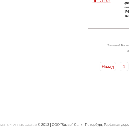
фи
по
IP
16
Внимание! Все ма
о
Назад
1
© 2013 | ООО "Визир"
Санкт-Петербург, Торфяная дорог
МИР ОХРАННЫХ СИСТЕМ