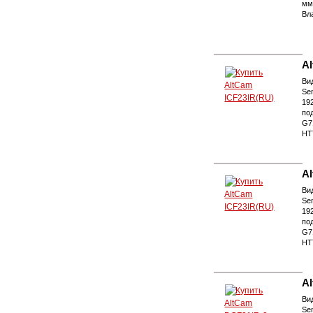
мм
Вл
A
Ви
Se
19
по
G71
HT
A
Ви
Se
19
по
G7
HT
A
Ви
Se