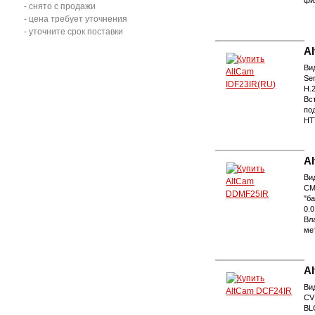
фи
- снято с продажи
- цена требует уточнения
- уточните срок поставки
A
Ви
Se
H.2
Вс
по
HT
A
Ви
CM
"б
0.
Вл
мет
A
Вид
CV
BL