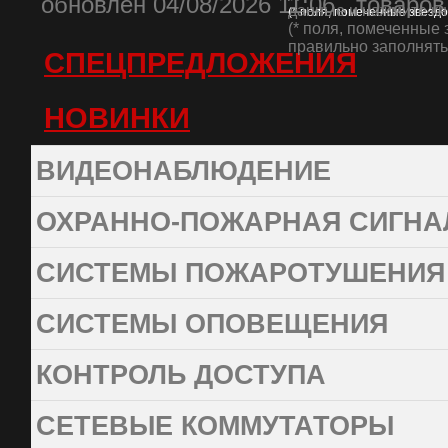
oбновлен 04/08/2026 11:06 , товаров
данные и нажмите кн
(* поля, помеченные звезд
(* поля, помеченные 
правильно заполнять 
СПЕЦПРЕДЛОЖЕНИЯ
НОВИНКИ
ВИДЕОНАБЛЮДЕНИЕ
ОХРАННО-ПОЖАРНАЯ СИГНА
СИСТЕМЫ ПОЖАРОТУШЕНИЯ
СИСТЕМЫ ОПОВЕЩЕНИЯ
КОНТРОЛЬ ДОСТУПА
СЕТЕВЫЕ КОММУТАТОРЫ