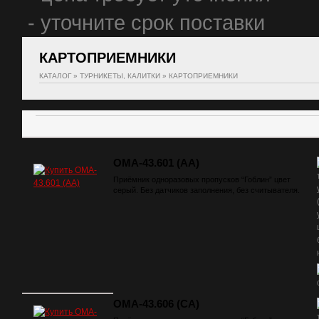
- уточните срок поставки
КАРТОПРИЕМНИКИ
КАТАЛОГ
»
ТУРНИКЕТЫ, КАЛИТКИ
»
КАРТОПРИЕМНИКИ
OMA-43.601 (AA)
Приёмник одноразовых пропусков “Гоблин” цвет
серый. Без датчиков заполнения, без считывателя.
OMA-43.606 (СA)