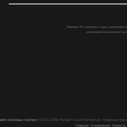
Внимание! Все материалы и цены, размещенные на
определяемой положениями Статьи
© 2013 | ООО "Визир"
Санкт-Петербург, Торфяная дорог
МИР ОХРАННЫХ СИСТЕМ
Главная
О компании
Новости