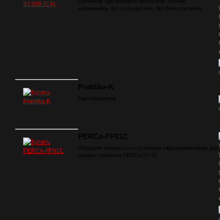
Приёмник одноразовых пропусков “Гоблин”
нержавейка. без считывателя, без блока питания
Praktika-K
Картоприемник
PERCo-FP01C
Передняя панель со встроенным картоприемником для
секции турникета PERCo-ST-01