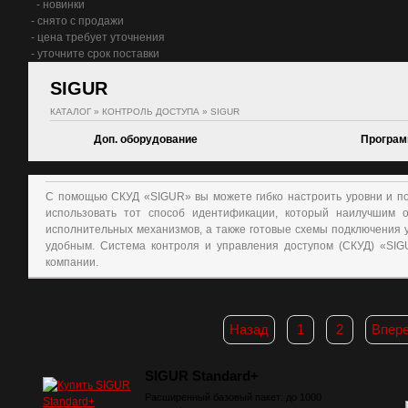
- новинки
- снято с продажи
- цена требует уточнения
- уточните срок поставки
SIGUR
КАТАЛОГ
»
КОНТРОЛЬ ДОСТУПА
»
SIGUR
Доп. оборудование
Програм
С помощью СКУД «SIGUR» вы можете гибко настроить уровни и по
использовать тот способ идентификации, который наилучшим 
исполнительных механизмов, а также готовые схемы подключения 
удобным. Система контроля и управления доступом (СКУД) «SI
компании.
Назад
1
2
Впер
SIGUR Standard+
Расширенный базовый пакет: до 1000