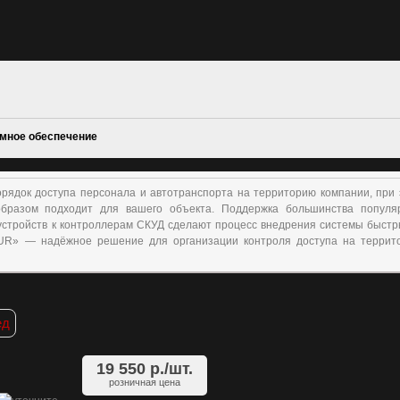
мное обеспечение
рядок доступа персонала и автотранспорта на территорию компании, при 
образом подходит для вашего объекта. Поддержка большинства популя
устройств к контроллерам СКУД сделают процесс внедрения системы быстр
GUR» — надёжное решение для организации контроля доступа на террит
ед
19 550
р./шт.
розничная цена