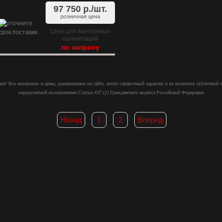
97 750
р./шт.
розничная цена
Цена для монтажных
организаций
по запросу
ие! Все материалы и цены, размещенные на сайте, носят справочный характер и не являются публичной 
определяемой положениями Статьи 437 (2) Гражданского кодекса Российской Федерации.
Назад
1
2
Вперед