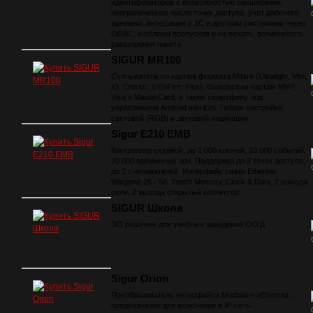
идентификаторов с возможностью расширения,
неограниченное число точек доступа, учет рабочего
времени, интеграция с 1С и другими системами через
ODBC, шаблоны пропусков и их печать, возможность
расширения пакета
SIGUR MR100
Считыватель по картам формата Mifare (Ultralight, Mini,
ID, Classic, DESFire, Plus), банковским картам МИР,
Visa и MasterCard, а также смартфону под
управлением Android или iOS. Гибкая настройка
световой (RGB) и звуковой индикации
Sigur E210 EMB
Контроллер сетевой, до 1 000 ключей, 10 000 событий,
30 000 временных зон. Поддержка до 2 точек доступа,
до 2 считывателей. Интерфейс связи Ethernet.
Wiegand-26 - 58, Touch Memory, Clock & Data, 2 выхода
реле, 2 выхода открытый коллектор
SIGUR Школа
ПО решение для учебных заведений СКУД
Sigur Orion
Преобразователь интерфейса Modbus<->Ethernet ,
предназначен для включения в IP-сеть