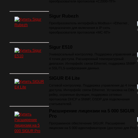
преобразователя протоколов «С2000-ПП»
Sigur Rubezh
Преобразователь интерфейса Modbus<->Ethernet ,
предназначен для включения в IP-сеть
преобразователя протоколов «МС-КП»
Sigur E510
Универсальный контроллер. Поддержка управления до
4 точек доступа. Расширенный температурный
диапазон. Интерфейс связи Ethernet, поддержка SNMP
и SSL/TLS-шифрования данных.
SIGUR E4 Lite
Сетевой контроллер. Поддержка управления до 4 точек
доступа. Интерфейс связи Ethernet. Установка на DIN-
рейку, охранные функции, поддержка сетевых
протоколов DHCP и SNMP, OSDP для подключения
считывателей.
Расширение лицензии на 5 000 SIGUR
Pro
Программное обеспечение SIGUR. Расширение
лицензии на 5 000 идентификаторов (доступно для Pro)