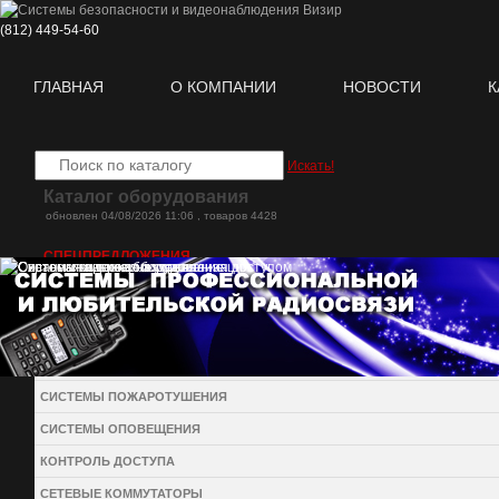
(812)
449-54-60
ГЛАВНАЯ
О КОМПАНИИ
НОВОСТИ
К
Искать!
Каталог оборудования
oбновлен 04/08/2026 11:06 , товаров 4428
СПЕЦПРЕДЛОЖЕНИЯ
НОВИНКИ
ВИДЕОНАБЛЮДЕНИЕ
ОХРАННО-ПОЖАРНАЯ СИГНАЛИЗАЦИЯ
СИСТЕМЫ ПОЖАРОТУШЕНИЯ
СИСТЕМЫ ОПОВЕЩЕНИЯ
КОНТРОЛЬ ДОСТУПА
СЕТЕВЫЕ КОММУТАТОРЫ