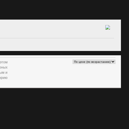
этом
рных
ым и
орию